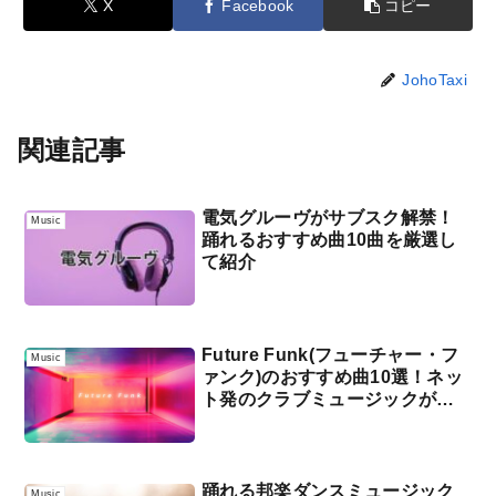
X
Facebook
コピー
JohoTaxi
関連記事
電気グルーヴがサブスク解禁！
Music
踊れるおすすめ曲10曲を厳選し
て紹介
Future Funk(フューチャー・フ
Music
ァンク)のおすすめ曲10選！ネッ
ト発のクラブミュージックが今
熱い！？
踊れる邦楽ダンスミュージック
Music