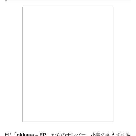
EP
「okkaaa – EP」
からのナンバー。小鳥のさえずりや