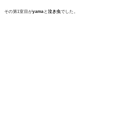
その第1室目が
yama
と
泣き虫
でした。