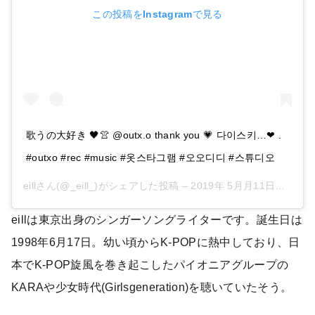
この投稿をInstagramで見る
歌うの大好き 🖤👚 @outx.o thank you 💗 다이스키…❤︎ .
#outxo #rec #music #옷스타그램 #오오디디 #스튜디오
eill
さん(@_eill_)がシェアした投稿 –
2019年 5月月11日午前5時01分PDT
eillは東京出身のシンガーソングライターです。誕生日は
1998年6月17日。幼い頃からK-POPに熱中しており、日
本でK-POP旋風を巻き起こしたパイオニアグループの
KARAや少女時代(Girlsgeneration)を聴いていたそう。