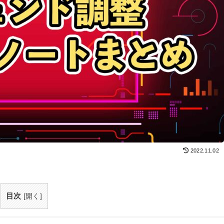
2022.11.02
目次
[
開く
]