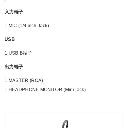
入力端子
1 MIC (1/4 inch Jack)
USB
1 USB B端子
出力端子
1 MASTER (RCA)
1 HEADPHONE MONITOR (Mini-jack)