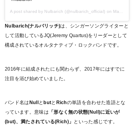
A post shared by
Nulbarich
(@nulbarich_official) on
Mar 7, 2019 at 5:02am PST
Nulbarich(ナルバリッチ)
は、シンガーソングライターと
して活動しているJQ(Jeremy Quartus)をリーダーとして
構成されているオルタナティブ・ロックバンドです。
2016年に結成されたにも関わらず、2017年にはすでに
注目を浴び始めていました。
バンド名は
Null
と
but
と
Rich
の単語を合わせた造語とな
っています。意味は
「形なく無の状態(Null)に近いが
(but)、満たされている(Rich)」
といった感じです。