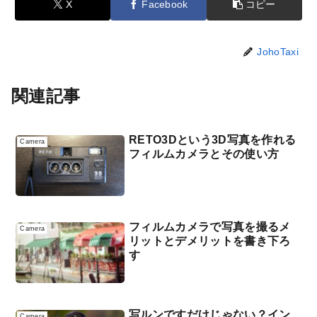
X
Facebook
コピー
JohoTaxi
関連記事
RETO3Dという3D写真を作れる
Camera
フィルムカメラとその使い方
フィルムカメラで写真を撮るメ
Camera
リットとデメリットを書き下ろ
す
写ルンですだけじゃない？イン
Camera