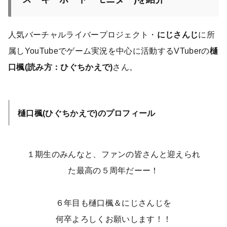
人気バーチャルライバープロジェクト・
にじさんじ
に所
属しYouTubeでゲーム実況を中心に活動するVTuberの
樋
口楓(読み方：ひぐちかえで)
さん。
樋口楓(ひぐちかえで)のプロフィール
１期生のみんなと、ファンの皆さんと迎えられ
た最高の５周年だーー！
６年目も樋口楓＆にじさんじを
何卒よろしくお願いします！！