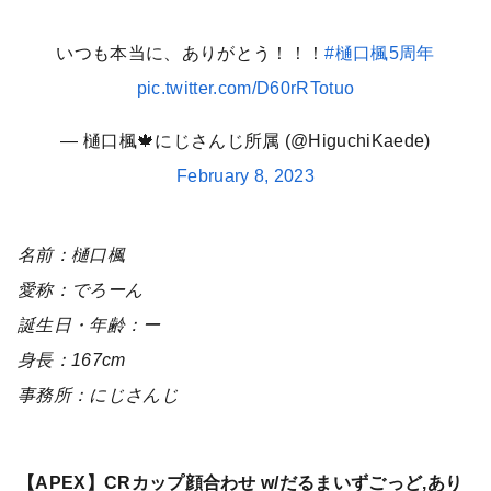
いつも本当に、ありがとう！！！
#樋口楓5周年
pic.twitter.com/D60rRTotuo
— 樋口楓🍁にじさんじ所属 (@HiguchiKaede)
February 8, 2023
名前：樋口楓
愛称：でろーん
誕生日・年齢：ー
身長：167cm
事務所：にじさんじ
【APEX】CRカップ顔合わせ w/だるまいずごっど,あり