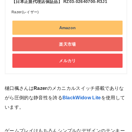
【日本正規代理店保証品】 RZ03-02640700-R3J1
Razer(レイザー)
Amazon
楽天市場
メルカリ
樋口楓さんは
Razer
のメカニカルスイッチ搭載でありな
がら圧倒的な静音性を誇る
BlackWidow Lite
を使用して
います。
ゲームプレイはもちろんシンプルなデザインのテンキー