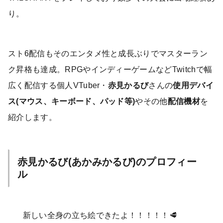
り。
スト6配信もそのエンタメ性と成長ぶりでマスターラン
ク昇格も達成。RPGやインディーゲームなどTwitchで幅
広く配信する個人VTuber・
赤見かるび
さんの
使用デバイ
ス(マウス、キーボード、パッド等)
やその他
配信機材
を
紹介します。
赤見かるび(あかみかるび)のプロフィー
ル
新しい全身の立ち絵できたよ！！！！！🥩