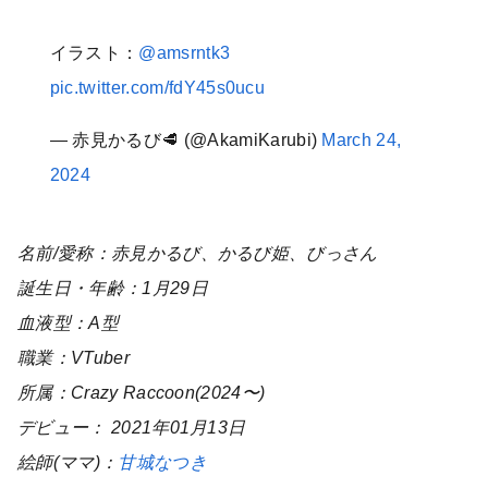
イラスト：
@amsrntk3
pic.twitter.com/fdY45s0ucu
— 赤見かるび🥩 (@AkamiKarubi)
March 24,
2024
名前/愛称：赤見かるび、かるび姫、びっさん
誕生日・年齢：1月29日
血液型：A型
職業：VTuber
所属：Crazy Raccoon(2024〜)
デビュー： 2021年01月13日
絵師(ママ)：
甘城なつき