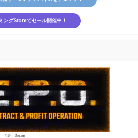
ーミングStoreでセール開催中！
引用：Steam