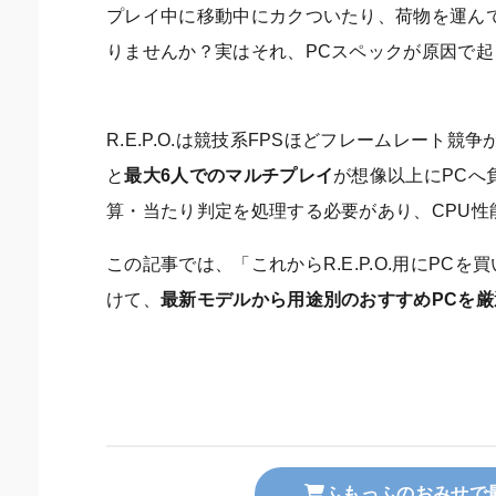
プレイ中に移動中にカクついたり、荷物を運ん
りませんか？実はそれ、PCスペックが原因で
R.E.P.O.は競技系FPSほどフレームレート
と
最大6人でのマルチプレイ
が想像以上にPCへ
算・当たり判定を処理する必要があり、CPU性
この記事では、「これからR.E.P.O.用にP
けて、
最新モデルから用途別のおすすめPCを
ふもっふのおみせで