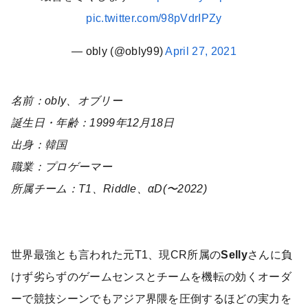
pic.twitter.com/98pVdrIPZy
— obly (@obly99)
April 27, 2021
名前：obly、オブリー
誕生日・年齢：1999年12月18日
出身：韓国
職業：プロゲーマー
所属チーム：T1、Riddle、αD(〜2022)
世界最強とも言われた元T1、現CR所属の
Selly
さんに負
けず劣らずのゲームセンスとチームを機転の効くオーダ
ーで競技シーンでもアジア界隈を圧倒するほどの実力を