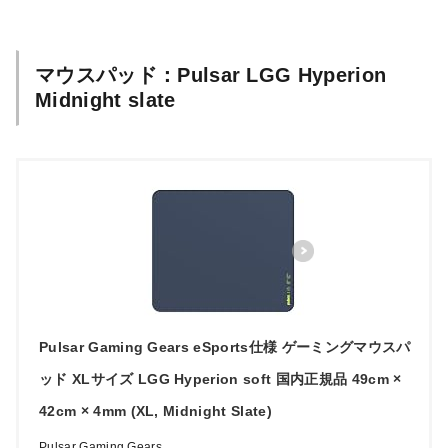
マウスパッド：Pulsar LGG Hyperion
Midnight slate
Pulsar Gaming Gears eSports仕様 ゲーミングマウスパ
ッド XLサイズ LGG Hyperion soft 国内正規品 49cm ×
42cm × 4mm (XL, Midnight Slate)
Pulsar Gaming Gears