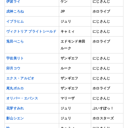
伊波ライ
ケン
にじさんじ
戌神ころね
JP
ホロライブ
イブラヒム
ジュリ
にじさんじ
ヴィクトリア ブライトシールド
キャミィ
にじさんじ
兎田ぺこら
エドモンド本田
ホロライブ
ルーク
宇佐美リト
ザンギエフ
にじさんじ
卯月コウ
ルーク
にじさんじ
エクス・アルビオ
ザンギエフ
にじさんじ
尾丸ポルカ
ザンギエフ
ホロライブ
オリバー・エバンス
マリーザ
にじさんじ
花芽すみれ
ジュリ
ぶいすぽっ！
影山シエン
ジュリ
ホロスターズ