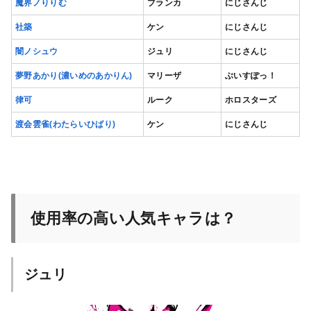
魔界ノりりむ
ブランカ
にじさんじ
社築
ケン
にじさんじ
闇ノシュウ
ジュリ
にじさんじ
夢野あかり(濃いめのあかりん)
マリーザ
ぶいすぽっ！
律可
ルーク
ホロスターズ
渡会雲雀(わたらいひばり)
ケン
にじさんじ
使用率の高い人気キャラは？
ジュリ