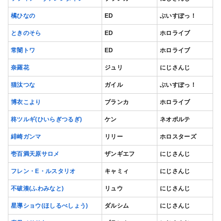
橘ひなの
ED
ぶいすぽっ！
ときのそら
ED
ホロライブ
常闇トワ
ED
ホロライブ
奈羅花
ジュリ
にじさんじ
猫汰つな
ガイル
ぶいすぽっ！
博衣こより
ブランカ
ホロライブ
柊ツルギ(ひいらぎつるぎ)
ケン
ネオポルテ
緋崎ガンマ
リリー
ホロスターズ
壱百満天原サロメ
ザンギエフ
にじさんじ
フレン・E・ルスタリオ
キャミィ
にじさんじ
不破湊(ふわみなと)
リュウ
にじさんじ
星導ショウ(ほしるべしょう)
ダルシム
にじさんじ