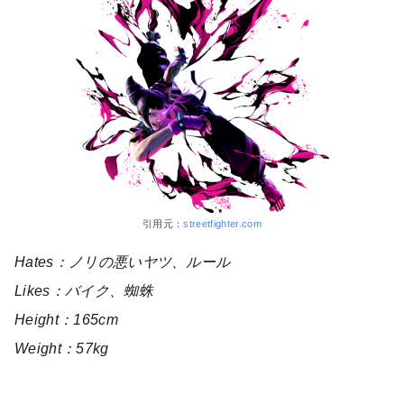
引用元：
streetfighter.com
Hates：ノリの悪いヤツ、ルール
Likes：バイク、蜘蛛
Height：165cm
Weight：57kg