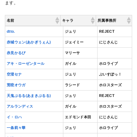
ます。
名前
キャラ
所属事務所
名前
キャラ
所属事務所
dtto.
ジュリ
REJECT
赤城ウェン(あかぎうぇん)
ジェイミー
にじさんじ
赤見かるび
マリーサ
アキ・ローゼンタール
ガイル
ホロライブ
空澄セナ
ジュリ
ぶいすぽっ！
荒咬オウガ
ラシード
ホロスターズ
天鬼ぷるる(あまきぷるる)
ジュリ
REJECT
アルランディス
ガイル
ホロスターズ
イ・ロハ
エドモンド本田
にじさんじ
一条莉々華
ジュリ
ホロライブ