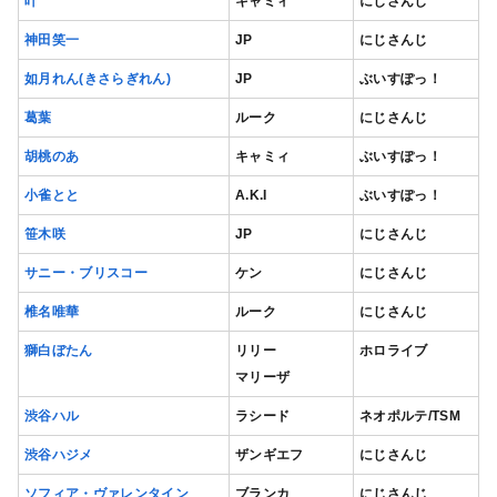
叶
キャミィ
にじさんじ
神田笑一
JP
にじさんじ
如月れん(きさらぎれん)
JP
ぶいすぽっ！
葛葉
ルーク
にじさんじ
胡桃のあ
キャミィ
ぶいすぽっ！
小雀とと
A.K.I
ぶいすぽっ！
笹木咲
JP
にじさんじ
サニー・ブリスコー
ケン
にじさんじ
椎名唯華
ルーク
にじさんじ
獅白ぼたん
リリー
ホロライブ
マリーザ
渋谷ハル
ラシード
ネオポルテ/TSM
渋谷ハジメ
ザンギエフ
にじさんじ
ソフィア・ヴァレンタイン
ブランカ
にじさんじ