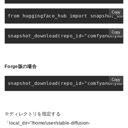
Copy
from huggingface_hub import snapshot_dow
Copy
snapshot_download(repo_id="comfyanonymou
Forge版の場合
Copy
snapshot_download(repo_id="comfyanonymou
※ディレクトリを指定する
「local_dir=”/home/user/stable-diffusion-