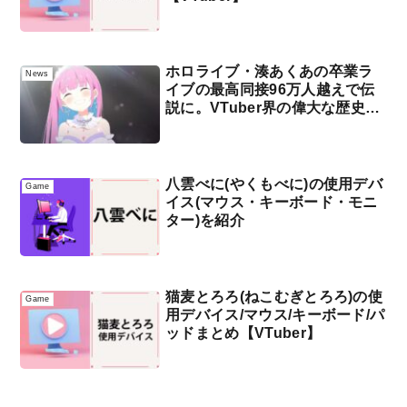
ホロライブ・湊あくあの卒業ラ
News
イブの最高同接96万人越えで伝
説に。VTuber界の偉大な歴史と
なる
八雲べに(やくもべに)の使用デバ
Game
イス(マウス・キーボード・モニ
ター)を紹介
猫麦とろろ(ねこむぎとろろ)の使
Game
用デバイス/マウス/キーボード/パ
ッドまとめ【VTuber】