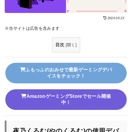
2024.03.22
※当サイトは広告を含みます
目次
[
開く
]
ふもっふのおみせで最新ゲーミングデバ
イスをチェック！
AmazonゲーミングStoreでセール開催
中！
夜乃くろむ(やのくろむ)の使用デバ