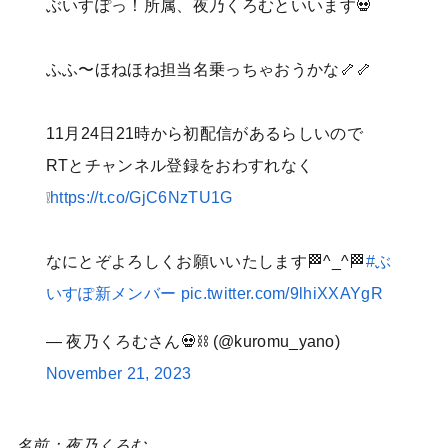
ぶいすぽっ！所属、夜乃くろむといいます💀
ふふ〜ほねほね担当名乗っちゃおうかな🦴🦴
11月24日21時から初配信があるらしいので
RTとチャンネル登録をおわすれなく
❕
https://t.co/GjC6NzTU1G
なにとぞよろしくお願いいたします🏁^_^🏁
#ぶ
いすぽ新メンバー
pic.twitter.com/9lhiXXAYgR
— 夜乃くろむさん💀⛓ (@kuromu_yano)
November 21, 2023
名前：夜乃くろむ