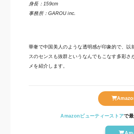
身長：159cm
事務所：
GAROU inc.
華奢で中国美人のような透明感が印象的で、以前は
スのセンスも抜群というなんでもこなす多彩さ
メを紹介します。
Ama
Amazonビューティーストア
で最
Am