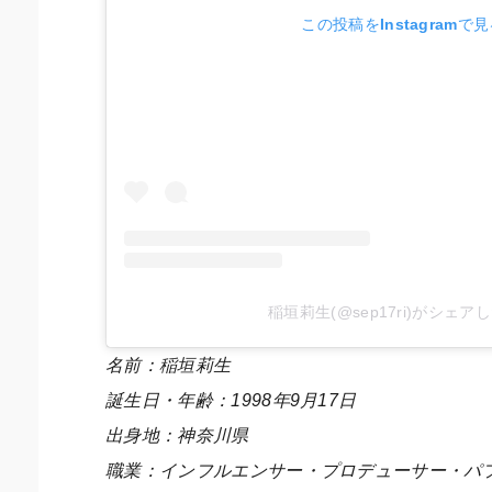
この投稿をInstagramで
稲垣莉生(@sep17ri)がシェア
名前：稲垣莉生
誕生日・年齢：1998年9月17日
出身地：神奈川県
職業：インフルエンサー・プロデューサー・パ