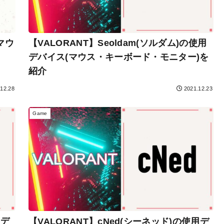
マウ
【VALORANT】Seoldam(ソルダム)の使用
デバイス(マウス・キーボード・モニター)を
紹介
.12.28
2021.12.23
Game
用デ
【VALORANT】cNed(シーネッド)の使用デ