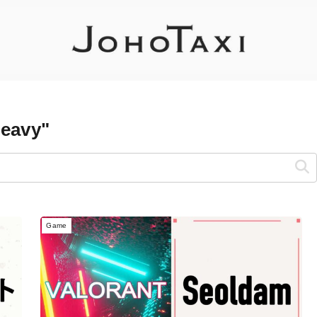
heavy"
Game