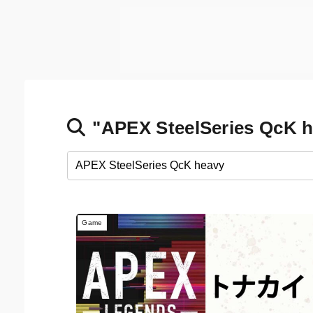
"APEX SteelSeries QcK 
Game